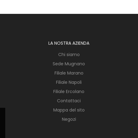
LA NOSTRA AZIENDA
Chi siamo
Sede Mugnano
Filiale Marano
Filiale Napoli
Filiale Ercolano
Contattaci
Mappa del sito
Negozi