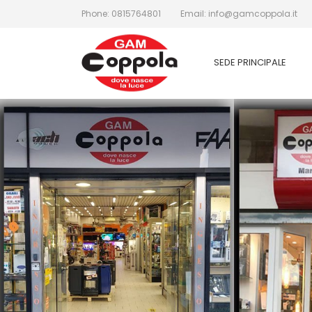
Phone: 0815764801
Email: info@gamcoppola.it
A
C
(
A
SEDE PRINCIPALE
((
De
add_circle_outline
No
dei